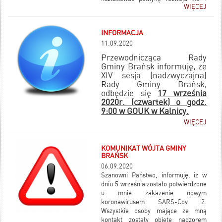
WIĘCEJ
rolnictwa w Polsce, jak i w małych
ojczyznach, jakimi są gminy.
INFORMACJA
11.09.2020
Przewodnicząca Rady
Gminy Brańsk informuję, że
XIV sesja (nadzwyczajna)
Rady Gminy Brańsk,
odbędzie się
17 września
2020r. (czwartek) o godz.
9:00 w GOUK w Kalnicy.
WIĘCEJ
KOMUNIKAT WÓJTA GMINY
BRAŃSK
06.09.2020
Szanowni Państwo, informuję, iż w
dniu 5 września zostało potwierdzone
u mnie zakażenie nowym
koronawirusem SARS-Cov 2.
Wszystkie osoby mające ze mną
kontakt zostały objęte nadzorem