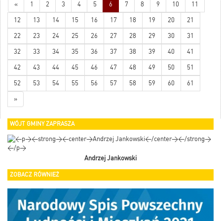
«
1
2
3
4
5
6
7
8
9
10
11
12
13
14
15
16
17
18
19
20
21
22
23
24
25
26
27
28
29
30
31
32
33
34
35
36
37
38
39
40
41
42
43
44
45
46
47
48
49
50
51
52
53
54
55
56
57
58
59
60
61
»
WÓJT GMINY ZAPRASZA
Andrzej Jankowski
ZOBACZ RÓWNIEŻ