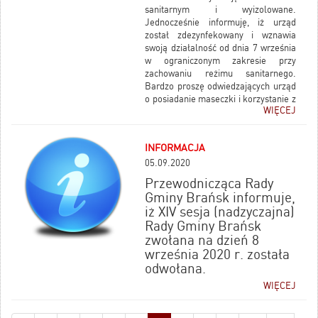
sanitarnym i wyizolowane.
Jednocześnie informuję, iż urząd
został zdezynfekowany i wznawia
swoją działalność od dnia 7 września
w ograniczonym zakresie przy
zachowaniu reżimu sanitarnego.
Bardzo proszę odwiedzających urząd
o posiadanie maseczki i korzystanie z
WIĘCEJ
płynów do dezynfekcji dostępnych
przy wejściu do urzędu.
INFORMACJA
Brańsk, 06.09.2020 r.
05.09.2020
Wójt Gminy Brańsk
Andrzej Jankowski
Przewodnicząca Rady
Gminy Brańsk informuje,
iż XIV sesja (nadzyczajna)
Rady Gminy Brańsk
zwołana na dzień 8
września 2020 r. została
odwołana.
WIĘCEJ