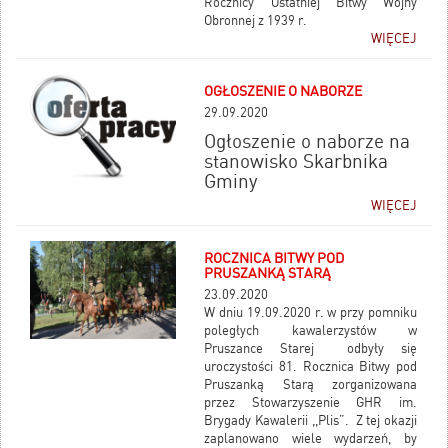
Rocznicy Ostatniej Bitwy Wojny
Obronnej z 1939 r.
WIĘCEJ
OGŁOSZENIE O NABORZE
29.09.2020
Ogłoszenie o naborze na
stanowisko Skarbnika
Gminy
WIĘCEJ
ROCZNICA BITWY POD
PRUSZANKĄ STARĄ
23.09.2020
W dniu 19.09.2020 r. w przy pomniku
poległych kawalerzystów w
Pruszance Starej odbyły się
uroczystości 81. Rocznica Bitwy pod
Pruszanką Starą zorganizowana
przez Stowarzyszenie GHR im.
Brygady Kawalerii ,,Plis”. Z tej okazji
zaplanowano wiele wydarzeń, by