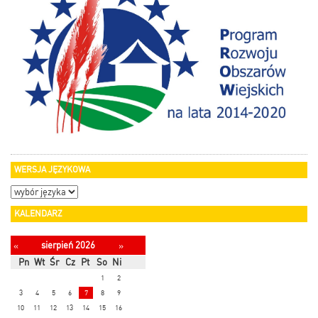
WERSJA JĘZYKOWA
KALENDARZ
sierpień 2026
«
»
Pn
Wt
Śr
Cz
Pt
So
Ni
1
2
3
4
5
6
7
8
9
10
11
12
13
14
15
16