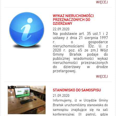
do kodowania – „programuj z myszką” oraz zestawy „zjawiska
WIĘCEJ
pogodowe”. Projekt współfinansowany jest ze środków
Europejskiego Funduszu Społecznego.
WYKAZ NIERUCHOMOŚCI
PRZEZNACZONYCH DO
DZIERŻAWY
22.09.2020
Na podstawie art. 35 ust.1 i 2
ustawy z dnia 21 sierpnia 1997
r. o gospodarce
nieruchomościami (Dz. U. z
2020 r. poz. 65 ze zm.) Wójt
Gminy Brańsk podaje do
publicznej wiadomości wykaz
nieruchomości przeznaczonych
do dzierżawy w drodze
przetargowej.
WIĘCEJ
STANOWISKO DO SAMOSPISU
21.09.2020
Informujemy, iż w Urzędzie Gminy
Brańsk uruchomiliśmy stanowisko do
samospisu znajdujące się na sali
konferencyjnej (II piętro), gdzie