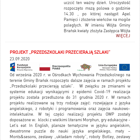
uczcić ten ważny dzień. Uroczystość
rozpoczęto mszą polowa o godzinie
14.30 , po której nastąpił Apel
Pamięci i złożenie wieńców na mogile
poległych. W imieniu Wójta Gminy
Brańsk kwiaty złożyła Zastępca Wójta
WIĘCEJ
Pani Monika Falkowska.
PROJEKT „PRZEDSZKOLAKI PRZECIERAJĄ SZLAKI”
23.09.2020
Od września 2020 r. w Ośrodkach Wychowania Przedszkolnego na
terenie Gminy Brańsk rozpoczęto dalsze zajęcia w ramach projektu
„Przedszkolaki przecierają szlaki”. W związku ze zmianami w
systemie edukacji wynikającymi z epidemii Covid-19 realizacja
projektu została przedłużona do 31 grudnia 2020 r. W ramach
projektu realizowane są trzy rodzaje zajęć: rozwijające z języka
angielskiego, z robotyki i programowania oraz zajęcia naukowo-
intelektualne. W tej części realizacji projektu OWP zostały
doposażone w: klocki z wielkimi literami Morphun, gry edukacyjne -
Let’s eat In English, plansze tematyczne w języku angielskim,
dwustronne puzzle do nauki języka angielskiego, maty –
Monts&sesons, zestawy „układam roboty”, roboty Botley, zestawy