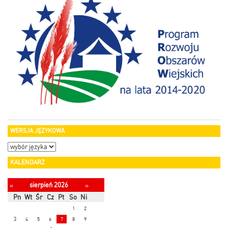
WERSJA JĘZYKOWA
KALENDARZ
sierpień 2026
«
»
Pn
Wt
Śr
Cz
Pt
So
Ni
1
2
3
4
5
6
7
8
9