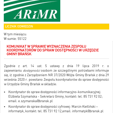
LICZNIK ODWIEDZIN
W tym miesiącu:
W sumie: 55122
KOMUNIKAT W SPRAWIE WYZNACZENIA ZESPOŁU
KOORDYNATORÓW DO SPRAW DOSTĘPNOŚCI W URZĘDZIE
GMINY BRAŃSK
Zgodnie z art. 14 ust. 5 ustawy z dnia 19 lipca 2019 r. o
zapewnianiu
dostępności
osobom ze szczególnymi potrzebami informuje
się, iż zgodnie z Zarządzeniem NR 37/2020 Wójta Gminy Brańsk z dnia 29
września 2020 r. powołano Zespołu koordynatorów do spraw dostępności
w Urzędzie Gminy Brańsk w składzie:
Koordynator do spraw dostępności informacyjno-komunikacyjnej:
Elżbieta Szymańska - Sekretarz Gminy, kontakt: tel. 85 731 92 02;
email:
e.szymanska@bransk.pl
Koordynator do spraw dostępności cyfrowej: Marcin Kietliński –
informatyk, kontakt: tel. 85 731 92 12,email:
informatyk@bransk.pl