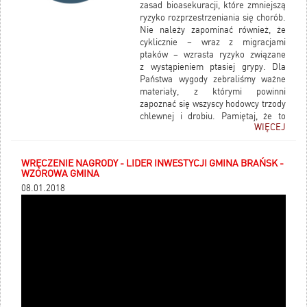
zasad bioasekuracji, które zmniejszą
ryzyko rozprzestrzeniania się chorób.
Nie należy zapominać również, że
cyklicznie – wraz z migracjami
ptaków – wzrasta ryzyko związane
z wystąpieniem ptasiej grypy. Dla
Państwa wygody zebraliśmy ważne
materiały, z którymi powinni
zapoznać się wszyscy hodowcy trzody
chlewnej i drobiu. Pamiętaj, że to
WIĘCEJ
błąd człowieka w wielu przypadkach
może powodować rozprzestrzenianie
się chorób! Przeczytaj i dowiedz się
WRĘCZENIE NAGRODY - LIDER INWESTYCJI GMINA BRAŃSK -
więcej o bioasekuracji, aby chronić
WZOROWA GMINA
swoje gospodarstwo.
08.01.2018