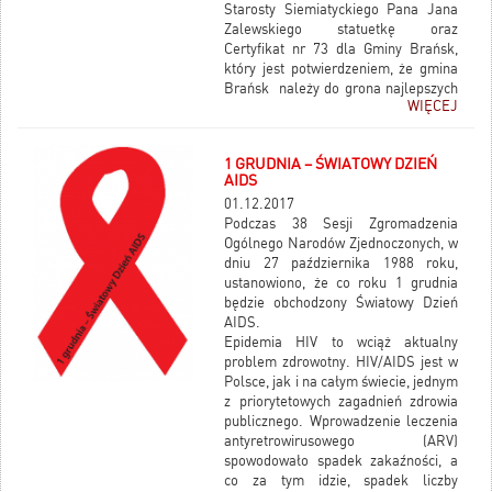
Starosty Siemiatyckiego Pana Jana
Zalewskiego statuetkę oraz
Certyfikat nr 73 dla Gminy Brańsk,
który jest potwierdzeniem, że gmina
Brańsk należy do grona najlepszych
WIĘCEJ
samorządów w Polsce i ma prawo
używać nazwy Wzorowa Gmina przez
okres ważności certyfikatu.
1 GRUDNIA – ŚWIATOWY DZIEŃ
AIDS
01.12.2017
Podczas 38 Sesji Zgromadzenia
Ogólnego Narodów Zjednoczonych, w
dniu 27 października 1988 roku,
ustanowiono, że co roku 1 grudnia
będzie obchodzony Światowy Dzień
AIDS.
Epidemia HIV to wciąż aktualny
problem zdrowotny. HIV/AIDS jest w
Polsce, jak i na całym świecie, jednym
z priorytetowych zagadnień zdrowia
publicznego. Wprowadzenie leczenia
antyretrowirusowego (ARV)
spowodowało spadek zakaźności, a
co za tym idzie, spadek liczby