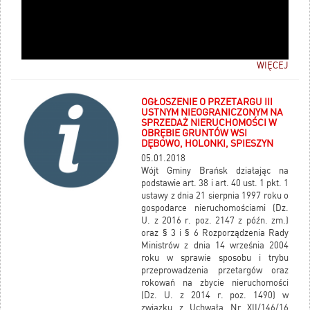
WIĘCEJ
OGŁOSZENIE O PRZETARGU III
USTNYM NIEOGRANICZONYM NA
SPRZEDAŻ NIERUCHOMOŚCI W
OBRĘBIE GRUNTÓW WSI
DĘBOWO, HOLONKI, SPIESZYN
05.01.2018
Wójt Gminy Brańsk działając na
podstawie art. 38 i art. 40 ust. 1 pkt. 1
ustawy z dnia 21 sierpnia 1997 roku o
gospodarce nieruchomościami (Dz.
U. z 2016 r. poz. 2147 z późn. zm.)
oraz § 3 i § 6 Rozporządzenia Rady
Ministrów z dnia 14 września 2004
roku w sprawie sposobu i trybu
przeprowadzenia przetargów oraz
rokowań na zbycie nieruchomości
(Dz. U. z 2014 r. poz. 1490) w
związku z Uchwałą Nr XII/146/16