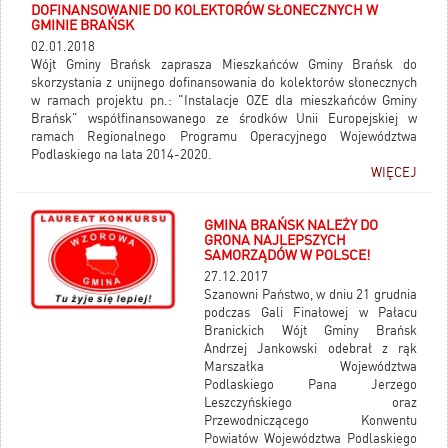
DOFINANSOWANIE DO KOLEKTORÓW SŁONECZNYCH W
Całość zadania wynosi 31 000,00 zł.
GMINIE BRAŃSK
Wkład własny Gminy Brańsk wynosi
02.01.2018
6 200 zł, kwota wykorzystanej dotacji
Wójt Gminy Brańsk zaprasza Mieszkańców Gminy Brańsk do
to 24 800,00 zł. Program realizowany
skorzystania z unijnego dofinansowania do kolektorów słonecznych
jest w okresie od 19 lipca 2017 r. do
w ramach projektu pn.: "Instalacje OZE dla mieszkańców Gminy
31 grudnia 2019 r.
Brańsk" współfinansowanego ze środków Unii Europejskiej w
ramach Regionalnego Programu Operacyjnego Województwa
Podlaskiego na lata 2014-2020.
WIĘCEJ
GMINA BRAŃSK NALEŻY DO
GRONA NAJLEPSZYCH
SAMORZĄDÓW W POLSCE!
27.12.2017
Szanowni Państwo, w dniu 21 grudnia
podczas Gali Finałowej w Pałacu
Branickich Wójt Gminy Brańsk
Andrzej Jankowski odebrał z rąk
Marszałka Województwa
Podlaskiego Pana Jerzego
Leszczyńskiego oraz
Przewodniczącego Konwentu
Powiatów Województwa Podlaskiego