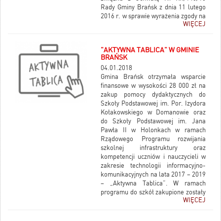
Rady Gminy Brańsk z dnia 11 lutego
2016 r. w sprawie wyrażenia zgody na
WIĘCEJ
sprzedaż nieruchomości położonych
na terenie Gminy Brańsk, Uchwałą Nr
XVIII/202/16 Rady Gminy Brańsk z
"AKTYWNA TABLICA" W GMINIE
dnia 30 grudnia 2016 r. w sprawie
BRAŃSK
wyrażenia zgody na sprzedaż
04.01.2018
nieruchomości położonej na terenie
Gmina Brańsk otrzymała wsparcie
Gminy Brańsk i Uchwałą Nr
finansowe w wysokości 28 000 zł na
XX/222/2017 Rady Gminy Brańsk z
zakup pomocy dydaktycznych do
dnia 31 marca 2017 r. w sprawie
Szkoły Podstawowej im. Por. Izydora
wyrażenia zgody na sprzedaż
Kołakowskiego w Domanowie oraz
nieruchomości położonej na terenie
do Szkoły Podstawowej im. Jana
Gminy Brańsk ogłasza przetarg III
Pawła II w Holonkach w ramach
ustny nieograniczony na sprzedaż
Rządowego Programu rozwijania
nieruchomości.
szkolnej infrastruktury oraz
kompetencji uczniów i nauczycieli w
zakresie technologii informacyjno-
komunikacyjnych na lata 2017 – 2019
– „Aktywna Tablica”. W ramach
programu do szkół zakupione zostały
WIĘCEJ
tablice interaktywne wraz z
projektorami ultra-
krótkoogniskowymi i nagłośnieniem.