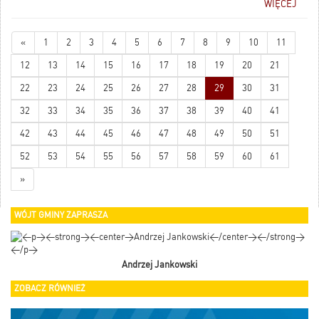
WIĘCEJ
zachorowań na AIDS oraz spadek
śmiertelności z powodu AIDS w
krajach rozwiniętych.
«
1
2
3
4
5
6
7
8
9
10
11
12
13
14
15
16
17
18
19
20
21
22
23
24
25
26
27
28
29
30
31
32
33
34
35
36
37
38
39
40
41
42
43
44
45
46
47
48
49
50
51
52
53
54
55
56
57
58
59
60
61
»
WÓJT GMINY ZAPRASZA
Andrzej Jankowski
ZOBACZ RÓWNIEŻ