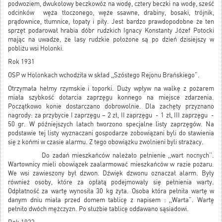
podwoziem, dwukołowy beczkowóz na wodę, cztery beczki na wodę, sześć
odcinków węża tłoczonego, węże ssawne, drabiny, bosaki, trójnik,
prądownice, tłumnice, łopaty i piły. Jest bardzo prawdopodobne że ten
sprzęt podarował hrabia dóbr rudzkich Ignacy Konstanty Józef Potocki
mając na uwadze, że lasy rudzkie położone są po dzień dzisiejszy w
pobliżu wsi Holonki.
Rok 1931
OSP w Holonkach wchodziła w skład ,,Szóstego Rejonu Brańskiego”.
Otrzymała hełmy rzymskie i toporki. Duży wpływ na walkę z pożarem
miała szybkość dotarcia zaprzęgu konnego na miejsce zdarzenia.
Początkowo konie dostarczano dobrowolnie. Dla zachęty przyznano
nagrody: za przybycie I zaprzęgu – 2 zł, II zaprzęgu - 1 zł, III zaprzęgu -
50 gr. W późniejszych latach tworzono specjalne listy zaprzęgów. Na
podstawie tej listy wyznaczani gospodarze zobowiązani byli do stawienia
się z końmi w czasie alarmu. Z tego obowiązku zwolnieni byli strażacy.
Do zadań mieszkańców należało pełnienie ,,wart nocnych’’.
Wartownicy mieli obowiązek zaalarmować mieszkańców w razie pożaru.
We wsi zawieszony był dzwon. Dźwięk dzwonu oznaczał alarm. Były
również osoby, które za opłatą podejmowały się pełnienia warty.
Odpłatność za wartę wynosiła 30 kg żyta. Osoba która pełniła wartę w
danym dniu miała przed domem tablicę z napisem : ,,Warta”. Wartę
pełniło dwóch mężczyzn. Po służbie tablicę oddawano sąsiadowi.