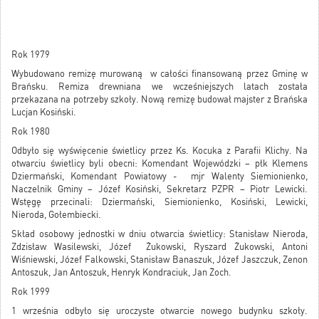
Rok 1979
Wybudowano remizę murowaną w całości finansowaną przez Gminę w
Brańsku. Remiza drewniana we wcześniejszych latach została
przekazana na potrzeby szkoły. Nową remizę budował majster z Brańska
Lucjan Kosiński.
Rok 1980
Odbyło się wyświęcenie świetlicy przez Ks. Kocuka z Parafii Klichy. Na
otwarciu świetlicy byli obecni: Komendant Wojewódzki – płk Klemens
Dziermański, Komendant Powiatowy - mjr Walenty Siemionienko,
Naczelnik Gminy – Józef Kosiński, Sekretarz PZPR – Piotr Lewicki.
Wstęgę przecinali: Dziermański, Siemionienko, Kosiński, Lewicki,
Nieroda, Gołembiecki.
Skład osobowy jednostki w dniu otwarcia świetlicy: Stanisław Nieroda,
Zdzisław Wasilewski, Józef Żukowski, Ryszard Żukowski, Antoni
Wiśniewski, Józef Falkowski, Stanisław Banaszuk, Józef Jaszczuk, Zenon
Antoszuk, Jan Antoszuk, Henryk Kondraciuk, Jan Żoch.
Rok 1999
1 września odbyło się uroczyste otwarcie nowego budynku szkoły.