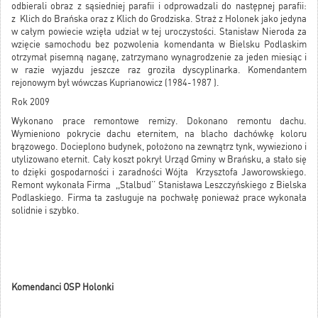
odbierali obraz z sąsiedniej parafii i odprowadzali do następnej parafii:
z Klich do Brańska oraz z Klich do Grodziska. Straż z Holonek jako jedyna
w całym powiecie wzięła udział w tej uroczystości. Stanisław Nieroda za
wzięcie samochodu bez pozwolenia komendanta w Bielsku Podlaskim
otrzymał pisemną naganę, zatrzymano wynagrodzenie za jeden miesiąc i
w razie wyjazdu jeszcze raz groziła dyscyplinarka. Komendantem
rejonowym był wówczas Kuprianowicz (1984-1987 ).
Rok 2009
Wykonano prace remontowe remizy. Dokonano remontu dachu.
Wymieniono pokrycie dachu eternitem, na blacho dachówkę koloru
brązowego. Docieplono budynek, położono na zewnątrz tynk, wywieziono i
utylizowano eternit. Cały koszt pokrył Urząd Gminy w Brańsku, a stało się
to dzięki gospodarności i zaradności Wójta Krzysztofa Jaworowskiego.
Remont wykonała Firma ,,Stalbud’’ Stanisława Leszczyńskiego z Bielska
Podlaskiego. Firma ta zasługuje na pochwałę ponieważ prace wykonała
solidnie i szybko.
Komendanci OSP Holonki