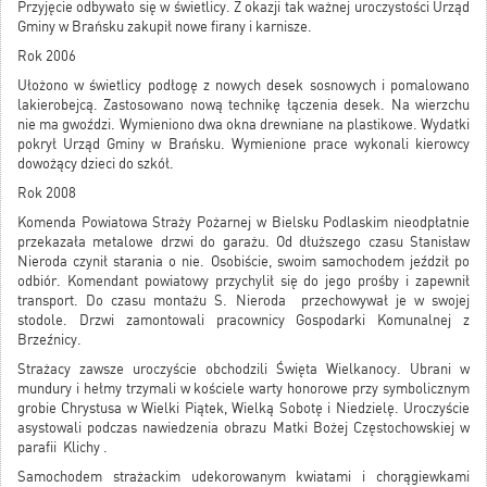
Przyjęcie odbywało się w świetlicy. Z okazji tak ważnej uroczystości Urząd
Gminy w Brańsku zakupił nowe firany i karnisze.
Rok 2006
Ułożono w świetlicy podłogę z nowych desek sosnowych i pomalowano
lakierobejcą. Zastosowano nową technikę łączenia desek. Na wierzchu
nie ma gwoździ. Wymieniono dwa okna drewniane na plastikowe. Wydatki
pokrył Urząd Gminy w Brańsku. Wymienione prace wykonali kierowcy
dowożący dzieci do szkół.
Rok 2008
Komenda Powiatowa Straży Pożarnej w Bielsku Podlaskim nieodpłatnie
przekazała metalowe drzwi do garażu. Od dłuższego czasu Stanisław
Nieroda czynił starania o nie. Osobiście, swoim samochodem jeździł po
odbiór. Komendant powiatowy przychylił się do jego prośby i zapewnił
transport. Do czasu montażu S. Nieroda przechowywał je w swojej
stodole. Drzwi zamontowali pracownicy Gospodarki Komunalnej z
Brzeźnicy.
Strażacy zawsze uroczyście obchodzili Święta Wielkanocy. Ubrani w
mundury i hełmy trzymali w kościele warty honorowe przy symbolicznym
grobie Chrystusa w Wielki Piątek, Wielką Sobotę i Niedzielę. Uroczyście
asystowali podczas nawiedzenia obrazu Matki Bożej Częstochowskiej w
parafii Klichy .
Samochodem strażackim udekorowanym kwiatami i chorągiewkami