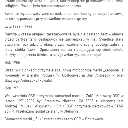
szkole odbyła się uczta dla gości, którzy obejrzeli przedstawienie o treści
religijnej. Później była huczna zabawa taneczna.
Świetlicę wybudowała wieś samodzielnie, bez żadnej pomocy finansowej
ze strony państwa i przy niewielkim wsparciu gminy.
Lata 1939 – 1944
Remiza w czasie okupacji zarezerwowana była dla gestapo, lecz w obawie
przed partyzantami gestapowcy nie zamieszkali w niej. Świetlica stała
otworem, rozkradziono okna, drzwi, rozebrano scenę, podłogi, zabrano
stoły, stoliki, ławki. Opuszczona remiza i znajdująca się obok szkoła
służyły do pędzenia bimbru, a sprzęt wykorzystano jako opał.
Rok 1955
Straż w Holonkach otrzymała spalinową motopompę marki ,,Leopolia’’ z
Komendy w Bielsku Podlaskim. Obsługiwał ją Jan Antoszuk – brat
Bazylego Antoszuka (kowala).
Rok 1971
We wrześniu OSP otrzymała samochód marki ,, Żuk”. Kierowcą OSP w
latach 1971-2007 był Stanisław Nieroda. Od 2008 r. kierowcą jest
Andrzej Miluski. W kwietniu 1996 r. OSP otrzymała beczkowóz – STAR
269 P. Przekazany został ze stanu w Oleksinie.
Samochód marki ,, Żuk” został przekazany OSP w Popławach.