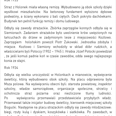
Rok 1933
Straż z Holonek miała własną remizę. Wybudowano ją obok szkoły dzięki
wysiłkowi mieszkańców. Na betonowy fundament wyłożono dębowe
podwaliny, a ściany wykonano z bali ciętych. Dach pokryto dachówkami.
Budynek ten pełnił funkcję remizy i domu ludowego.
Odbyły się zawody strażackie. Zbiórka zaprzęgów konnych odbyła się w
Siemionach. Zadaniem strażaków było uwolnienie krów uwięzionych na
łańcuchach do drzew w zadymionym lesie z miejscowości Kozłowo.
Zaprzęgiem holońskim powoził Piotr Żukowski. Jednostka zdobyła I
miejsce. Kozłowo i Siemiony wchodziły w skład dóbr rudzkich, a
właścicielami byli Potoccy (1902 – 1945 ). Hrabia Józef Potocki powiedział
, że jeśli komuś padnie koń w czasie zawodów, odda swego najlepszego
konia ze stajni.
Rok 1934
Odbyła się wielka uroczystość w Holonkach a mianowicie, wyświęcenie
świetlicy, którą wybudowano obok szkoły. Na placu odprawiona była
Msza polowa. Na wyświęceniu obecni byli: starosta powiatowy, inspektor
szkolny, władze samorządowe, organizacje społeczne, strzelcy i
ochotnicza straż pożarna oraz niezliczone tłumy ludności.
Po wyświęceniu przemawiali przedstawiciele przybyłych władz.
Przemawiał także inicjator budowy świetlicy, kierownik miejscowej szkoły
Bogucki. Następnie na placu strażackim odbyły się zawody młodzieżowe:
biegi, rzuty kulą i dyskiem, koszykówka i siatkówka. Po zawodach, w