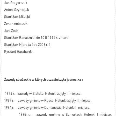
Jan Gregorczuk
Antoni Szymczuk
Stanisław Miluski
Zenon Antoszuk
Jan Żoch
Stanisław Banaszuk ( do 10 II 1991 r. zmarł )
Stanisław Nieroda ( do 2006 r. )
Ryszard Haraburda.
Zawody strażackie w których uczestniczyła jednostka :
1974 r.- zawody w Bielsku, Holonki zajęły II miejsce.
1987 r. – zawody gminne w Rudce, Holonki zajęły II miejsce.
1994 r. – zawody gminne w Domanowie, Holonki II miejsce.
1995 r. - zawody gminne w Szmurłach, Holonki I miejsce.