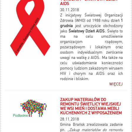
AIDS
30.11.2018
Z inicjatywy Światowej Organizacji
Zdrowia (WHO) od 1988 roku dzień
1
grudnia
jest uroczyście obchodzony
jako
Światowy Dzień AIDS
. Święto to
ma na celu umożliwienie
organizacjom rządowym,
pozarządowym i lokalnym oraz
osobom indywidualnym zwrócenie
uwagi na walkę z AIDS. Ma także na
celu uświadomienie konieczności
pomocy ludziom zakażonym wirusem
HIV i chorym na AIDS oraz ich
rodzinie i bliskim.
WIĘCEJ
ZAKUP MATERIAŁÓW DO
REMONTU ŚWIETLICY WIEJSKIEJ
WE WSI MIEŃ I DOSTAWA MEBLI
KUCHENNYCH Z WYPOSAŻENIEM
28.11.2018
Gmina Brańsk zrealizowała zadanie
pn.
„Zakup materiałów do remontu