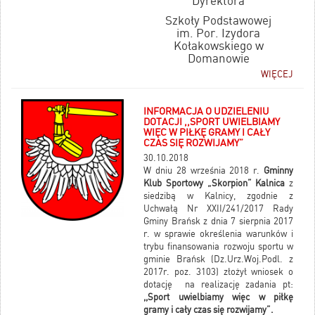
Dyrektora
Szkoły Podstawowej
im. Por. Izydora
Kołakowskiego w
Domanowie
WIĘCEJ
INFORMACJA O UDZIELENIU
DOTACJI ,,SPORT UWIELBIAMY
WIĘC W PIŁKĘ GRAMY I CAŁY
CZAS SIĘ ROZWIJAMY”
30.10.2018
W dniu 28 września 2018 r.
Gminny
Klub Sportowy „Skorpion” Kalnica
z
siedzibą w Kalnicy, zgodnie z
Uchwałą Nr XXII/241/2017 Rady
Gminy Brańsk z dnia 7 sierpnia 2017
r. w sprawie określenia warunków i
trybu finansowania rozwoju sportu w
gminie Brańsk (Dz.Urz.Woj.Podl. z
2017r. poz. 3103) złożył wniosek o
dotację na realizację zadania pt:
,,Sport uwielbiamy więc w piłkę
gramy i cały czas się rozwijamy”.