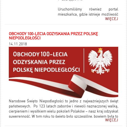
Uruchomiliśmy również portal
mieszkańca, gdzie istnieje możliwość
WIĘCEJ
podglądu aktualnego punktu obrad,
oglądania transmisji, a także dostęp
do archiwalnych nagrań. Portal
OBCHODY 100-LECIA ODZYSKANIA PRZEZ POLSKĘ
mieszkańca dostępny jest pod
NIEPODLEGŁOŚCI
adresem:
14.11.2018
https://bransk.sesjaradygminy.pl/gosc
Narodowe Święto Niepodległości to jedno z najważniejszych świąt
państwowych. Po 123 latach zaborów i niewoli naznaczonej walką,
cierpieniem i wysiłkiem wielu pokoleń Polaków – nasz kraj odzyskał
suwerenność. W tym roku to święto było szczególne, bowiem była to
WIĘCEJ
już setna rocznica odzyskania przez Polskę niepodległości.