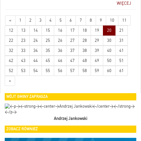
WIĘCEJ
«
1
2
3
4
5
6
7
8
9
10
11
12
13
14
15
16
17
18
19
20
21
22
23
24
25
26
27
28
29
30
31
32
33
34
35
36
37
38
39
40
41
42
43
44
45
46
47
48
49
50
51
52
53
54
55
56
57
58
59
60
61
»
WÓJT GMINY ZAPRASZA
Andrzej Jankowski
ZOBACZ RÓWNIEŻ