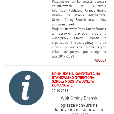
Przedstawia do konsultacji poprzez
opublikowanie w Biuletynie
Informacji Publicznej Urzędu Gminy
Brańsk na stronie internetowej
Urzędu Gminy Brańsk oraz tablicy
ogłoszeń urzędu.
Projektu uchwały Rady Gminy Brańsk
w sprawie przyjęcia programu
współpracy Gminy Brańsk z
organizacjami pozarządowymi oraz
innymi podmiotami prowadzącymi
działalność pożytku publicznego na
lata 2019-2023
WIĘCEJ
Termin rozpoczęcia konsultacji: 9
listopada 2018r.
Termin zakończenia konsultacji 22
KONKURS NA KANDYDATA NA
listopada 2018r.
STANOWISKO DYREKTORA
SZKOŁY PODSTAWOWEJ W
DOMANOWIE
30.10.2018
Wójt Gminy Brańsk
ogłasza konkurs na
kandydata na stanowisko