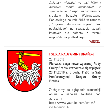
świetlicy wiejskiej we wsi Mień i
dostawa mebli kuchennych z
wyposażeniem”
współfinansowano ze
środków budżetu Województwa
Podlaskiego na rok 2018 w ramach
„Programu odnowy wsi województwa
podlaskiego” na realizację zadań
istotnych dla sołectw z terenu
województwa podlaskiego.
WIĘCEJ
I SESJA RADY GMINY BRAŃSK
23.11.2018
Pierwsza sesja nowo wybranej Rady
Gminy Brańsk rozpocznie się w piątek
23.11.2018 r. o godz. 11:00 na Sali
Konferencyjnej Urzędu Gminy
Brańsk.
Zachęcamy do oglądania transmisji
online w serwisie YouTube pod
adresem:
https://www.youtube.com/watch?
v=LbZfqqd8TA8