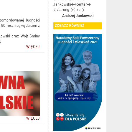
Andrzej Jankowski
 pomordowanej ludności
e 80 rocznicę wydarzeń z
ZOBACZ RÓWNIEŻ
kowski oraz Wójt Gminy
U.
WIĘCEJ
WIĘCEJ