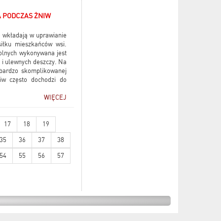
A PODCZAS ŻNIW
ie wkładają w uprawianie
siłku mieszkańców wsi.
olnych wykonywana jest
 i ulewnych deszczy. Na
 bardzo skomplikowanej
niw często dochodzi do
WIĘCEJ
17
18
19
35
36
37
38
54
55
56
57