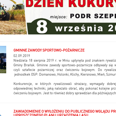
GMINNE ZAWODY SPORTOWO-POŻARNICZE
02.09.2019
Niedziela 18 sierpnia 2019 r. w Mniu upłynęła pod znakiem rywaliz
Gminy Brańsk. Gminne zawody sportowo-pożarnicze odbywały się 
czyli sztafecie pożarniczej oraz ćwiczeniu bojowym. Do rywaliza
jednostkek OSP: Domanowo, Holonki, Klichy, Kiersnowo, Mień, Szmurł
Konkurencje, w których rywalizowali strażacy, wymagały dobrej
odpowiedniej techniki, jaką należało obrać, aby pokonać kolejne prz
ćwiczeniu bojowym. Jest to również dobry sprawdzian dla późniejszych
ZAWIADOMIENIE O WYŁOŻENIU DO PUBLICZNEGO WGLĄDU P
UPROSZCZONEGO PLANU URZĄDZENIA LASU