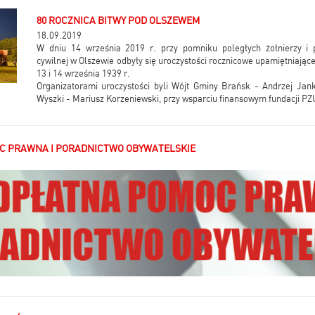
80 ROCZNICA BITWY POD OLSZEWEM
18.09.2019
W dniu 14 września 2019 r. przy pomniku poległych żołnierzy i
cywilnej w Olszewie odbyły się uroczystości rocznicowe upamiętniając
13 i 14 września 1939 r.
Organizatorami uroczystości byli Wójt Gminy Brańsk - Andrzej Jan
Wyszki - Mariusz Korzeniewski, przy wsparciu finansowym fundacji PZ
C PRAWNA I PORADNICTWO OBYWATELSKIE