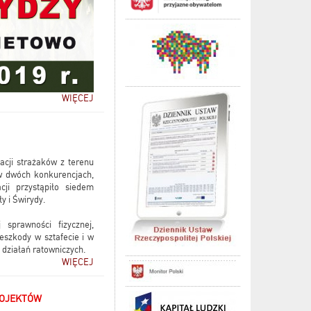
WIĘCEJ
acji strażaków z terenu
w dwóch konkurencjach,
cji przystąpiło siedem
y i Świrydy.
 sprawności fizycznej,
eszkody w sztafecie i w
 działań ratowniczych.
WIĘCEJ
ROJEKTÓW