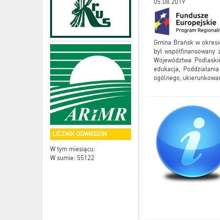
05.08.2019
Gmina Brańsk w okresie
był współfinansowany
Województwa Podlaskieg
edukacja, Poddziałania
ogólnego, ukierunkowan
LICZNIK ODWIEDZIN
W tym miesiącu:
W sumie: 55122