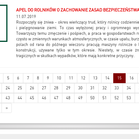
APEL DO ROLNIKÓW O ZACHOWANIE ZASAD BEZPIECZEŃSTW
11.07.2019
Rozpoczęły się żniwa - okres wieńczący trud, który rolnicy codzienn
i pielęgnowanie ziemi. To czas wytężonej pracy i ogromnego wy
Towarzyszy temu zmęczenie i pośpiech, a praca w gospodarstwach r
często w zmiennych warunkach atmosferycznych, w czasie upału, burz
polach od rana do późnego wieczoru pracują maszyny rolnicze o
konstrukcji, używane tylko w tym okresie. Niestety, w czasie ż
tragicznych w skutkach wypadków, które mają konkretne przyczyny.
5
6
7
8
9
10
11
12
13
14
15
16
24
25
26
27
28
29
30
31
32
33
34
43
44
45
46
47
48
49
50
51
52
53
»