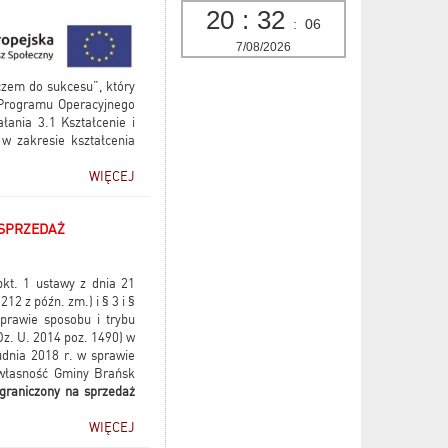
20
:
32
:
07
7/08/2026
czem do sukcesu”, który
Programu Operacyjnego
łania 3.1 Kształcenie i
 w zakresie kształcenia
WIĘCEJ
 SPRZEDAŻ
pkt. 1 ustawy z dnia 21
12 z późn. zm.) i § 3 i §
prawie sposobu i trybu
z. U. 2014 poz. 1490) w
dnia 2018 r. w sprawie
 własność Gminy Brańsk
ograniczony na sprzedaż
WIĘCEJ