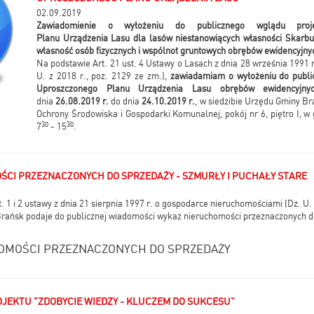
02.09.2019
Zawiadomienie o wyłożeniu do publicznego wglądu proj
Planu
Urządzenia Lasu dla lasów niestanowiących własności Skarbu
własność osób fizycznych i wspólnot gruntowych obrębów ewidencyjn
Na podstawie Art. 21 ust. 4 Ustawy o Lasach z dnia 28 września 1991 ro
U. z 2018 r., poz. 2129 ze zm.),
zawiadamiam o wyłożeniu do publi
Uproszczonego Planu Urządzenia Lasu obrębów ewidencyj
dnia
26.08.2019 r.
do dnia
24.10.2019 r.
, w siedzibie Urzędu Gminy Br
Ochrony Środowiska i Gospodarki Komunalnej, pokój nr 6, piętro I, w
30
30
7
- 15
.
CI PRZEZNACZONYCH DO SPRZEDAŻY - SZMURŁY I PUCHAŁY STARE
. 1 i 2 ustawy z dnia 21 sierpnia 1997 r. o gospodarce nieruchomościami (Dz. U. 
Brańsk podaje do publicznej wiadomości wykaz nieruchomości przeznaczonych d
OMOŚCI PRZEZNACZONYCH DO SPRZEDAŻY
EKTU "ZDOBYCIE WIEDZY - KLUCZEM DO SUKCESU"