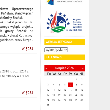
ektów Uproszczonego
 Państwa, stanowiących
ych Gminy Brańsk
ku (tekst jednolity: Dz.
cznego wglądu projektu
nych gminy Brańsk
od
ańsk, Referat Rolnictwa,
 godzinach pracy Urzędu
WERSJA JĘZYKOWA
WIĘCEJ
KALENDARZ
sierpień 2026
«
»
z 2018 r. poz. 2204 z
Pn
Wt
Śr
Cz
Pt
So
Ni
o sprzedaży w drodze
1
2
3
4
5
6
7
8
9
10
11
12
13
14
15
16
WIĘCEJ
17
18
19
20
21
22
23
24
25
26
27
28
29
30
31