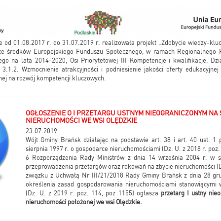
 od 01.08.2017 r. do 31.07.2019 r. realizowała projekt „Zdobycie wiedzy-klu
 ze środków Europejskiego Funduszu Społecznego, w ramach Regionalnego 
o na lata 2014-2020, Osi Priorytetowej III Kompetencje i kwalifikacje, Dzia
 3.1.2. Wzmocnienie atrakcyjności i podniesienie jakości oferty edukacyjnej
ej na rozwój kompetencji kluczowych.
OGŁOSZENIE O I PRZETARGU USTNYM NIEOGRANICZONYM NA
NIERUCHOMOŚCI WE WSI OLĘDZKIE
23.07.2019
Wójt Gminy Brańsk działając na podstawie art. 38 i art. 40 ust. 1 
sierpnia 1997 r. o gospodarce nieruchomościami (Dz. U. z 2018 r. poz. 2
6 Rozporządzenia Rady Ministrów z dnia 14 września 2004 r. w s
przeprowadzenia przetargów oraz rokowań na zbycie nieruchomości (D
związku z Uchwałą Nr III/21/2018 Rady Gminy Brańsk z dnia 28 gru
określenia zasad gospodarowania nieruchomościami stanowiącymi
(Dz. U. z 2019 r. poz. 114, poz 1155) ogłasza
przetarg I ustny nie
nieruchomości położonej we wsi Olędzkie.