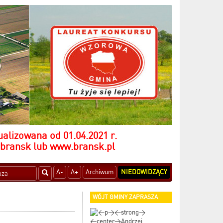
ualizowana od 01.04.2021 r.
-bransk
lub
www.bransk.pl
A-
A+
Archiwum
NIEDOWIDZĄCY
WÓJT GMINY ZAPRASZA