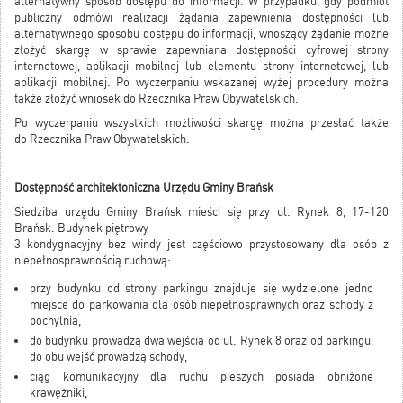
alternatywny sposób dostępu do informacji. W przypadku, gdy podmiot
publiczny odmówi realizacji żądania zapewnienia dostępności lub
alternatywnego sposobu dostępu do informacji, wnoszący żądanie możne
złożyć skargę w sprawie zapewniana dostępności cyfrowej strony
internetowej, aplikacji mobilnej lub elementu strony internetowej, lub
aplikacji mobilnej. Po wyczerpaniu wskazanej wyżej procedury można
także złożyć wniosek do Rzecznika Praw Obywatelskich.
Po wyczerpaniu wszystkich możliwości skargę można przesłać także
do
Rzecznika Praw Obywatelskich
.
Dostępność architektoniczna Urzędu Gminy Brańsk
Siedziba urzędu Gminy Brańsk mieści się przy ul. Rynek 8, 17-120
Brańsk. Budynek piętrowy
3 kondygnacyjny bez windy jest częściowo przystosowany dla osób z
niepełnosprawnością ruchową:
przy budynku od strony parkingu znajduje się wydzielone jedno
miejsce do parkowania dla osób niepełnosprawnych oraz schody z
pochylnią,
do budynku prowadzą dwa wejścia od ul. Rynek 8 oraz od parkingu,
do obu wejść prowadzą schody,
ciąg komunikacyjny dla ruchu pieszych posiada obniżone
krawężniki,