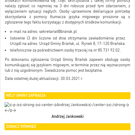
środkach komunikowania się, chęć skorzystania z takiej formy pomocy
należy zgłosić co najmniej na 3 dni robocze przed tym zdarzeniem, z
wyłączeniem sytuacji nagłych. Osoby uprawnione deklarujące potrzebę
skorzystania z pomocy tłumacza języka migowego proszone są o
zgłoszenie tego faktu korzystając z dostępnych środków komunikacji:
e-mail na adres:
sekretariat@bransk.pl
listownie (3 dni liczone od dnia otrzymania zawiadomienia przez
Urząd) na adres: Urząd Gminy Brańsk, ul. Rynek 8, 17-120 Brańska
telefonicznie za pośrednictwem osoby trzeciej na nr 85 731 92 02.
Po dokonaniu zgłoszenia Urząd Gminy Brańsk zapewni obsługę osoby
komunikującej się językiem migowym, w terminie przez nią wyznaczonym
lub z nią uzgodnionym. Świadczona pomoc jest bezpłatna.
Data ostatniej dużej aktualizacji: 30.03.2021 r.
WÓJT GMINY ZAPRASZA
Andrzej Jankowski
ZOBACZ RÓWNIEŻ