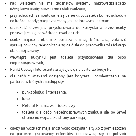
nad wejściem nie ma głośników systemu naprowadzającego
dźwiękowo osoby niewidome i słabowidzące,
przy schodach zamontowane są barierki, początek i koniec schodów
na każdej kondygnacji oznaczony jest kolorowymi taśmami,
szerokość drzwi jest przystosowana do korzystania przez osoby
poruszające się na wózkach inwalidzkich
osoby mające problem z poruszaniem się które chcą załatwić
sprawę powinny telefonicznie zgłosić się do pracownika właściwego
dla danej sprawy,
wewnątrz budynku jest toaleta przystosowana dla osób
niepełnosprawnych,
Punkt Obsługi Interesanta znajduje się na parterze budynku,
dla osób z wózkami dostępny jest korytarz i pomieszczenia na
parterze w których znajdują się:
punkt obsługi Interesanta,
kasa
Referat Finansowo-Budżetowy
toaleta dla osób niepełnosprawnych znajdują się po lewej
stronie od wejścia ze strony parkingu,
osoby na wózkach mają możliwość korzystania tylko z pomieszczeń
na parterze, pracownicy referatów dostosowują się do potrzeb