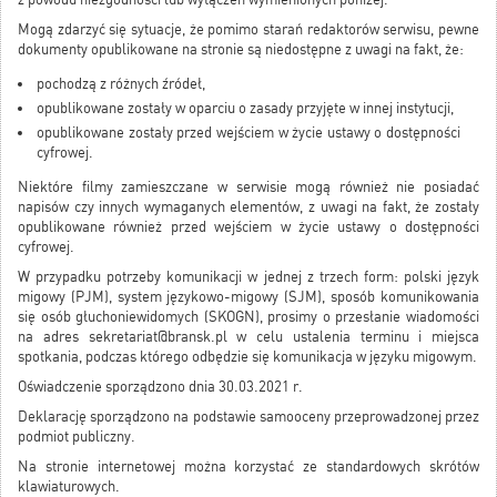
Mogą zdarzyć się sytuacje, że pomimo starań redaktorów serwisu, pewne
dokumenty opublikowane na stronie są niedostępne z uwagi na fakt, że:
pochodzą z różnych źródeł,
opublikowane zostały w oparciu o zasady przyjęte w innej instytucji,
opublikowane zostały przed wejściem w życie ustawy o dostępności
cyfrowej.
Niektóre filmy zamieszczane w serwisie mogą również nie posiadać
napisów czy innych wymaganych elementów, z uwagi na fakt, że zostały
opublikowane również przed wejściem w życie ustawy o dostępności
cyfrowej.
W przypadku potrzeby komunikacji w jednej z trzech form: polski język
migowy (PJM), system językowo-migowy (SJM), sposób komunikowania
się osób głuchoniewidomych (SKOGN), prosimy o przesłanie wiadomości
na adres sekretariat@bransk.pl w celu ustalenia terminu i miejsca
spotkania, podczas którego odbędzie się komunikacja w języku migowym.
Oświadczenie sporządzono dnia 30.03.2021 r.
Deklarację sporządzono na podstawie samooceny przeprowadzonej przez
podmiot publiczny.
Na stronie internetowej można korzystać ze standardowych skrótów
klawiaturowych.