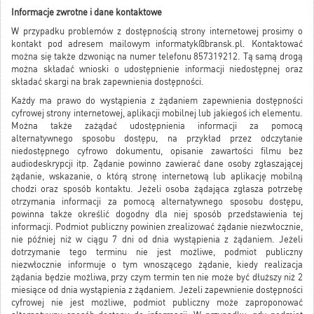
Informacje zwrotne i dane kontaktowe
W przypadku problemów z dostępnością strony internetowej prosimy o
kontakt pod adresem mailowym informatyk@bransk.pl. Kontaktować
można się także dzwoniąc na numer telefonu 857319212. Tą samą drogą
można składać wnioski o udostępnienie informacji niedostępnej oraz
składać skargi na brak zapewnienia dostępności.
Każdy ma prawo do wystąpienia z żądaniem zapewnienia dostępności
cyfrowej strony internetowej, aplikacji mobilnej lub jakiegoś ich elementu.
Można także zażądać udostępnienia informacji za pomocą
alternatywnego sposobu dostępu, na przykład przez odczytanie
niedostępnego cyfrowo dokumentu, opisanie zawartości filmu bez
audiodeskrypcji itp. Żądanie powinno zawierać dane osoby zgłaszającej
żądanie, wskazanie, o którą stronę internetową lub aplikację mobilną
chodzi oraz sposób kontaktu. Jeżeli osoba żądająca zgłasza potrzebę
otrzymania informacji za pomocą alternatywnego sposobu dostępu,
powinna także określić dogodny dla niej sposób przedstawienia tej
informacji. Podmiot publiczny powinien zrealizować żądanie niezwłocznie,
nie później niż w ciągu 7 dni od dnia wystąpienia z żądaniem. Jeżeli
dotrzymanie tego terminu nie jest możliwe, podmiot publiczny
niezwłocznie informuje o tym wnoszącego żądanie, kiedy realizacja
żądania będzie możliwa, przy czym termin ten nie może być dłuższy niż 2
miesiące od dnia wystąpienia z żądaniem. Jeżeli zapewnienie dostępności
cyfrowej nie jest możliwe, podmiot publiczny może zaproponować