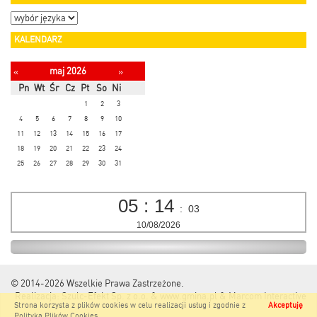
KALENDARZ
maj 2026
«
»
Pn
Wt
Śr
Cz
Pt
So
Ni
1
2
3
4
5
6
7
8
9
10
11
12
13
14
15
16
17
18
19
20
21
22
23
24
25
26
27
28
29
30
31
05
:
14
:
04
10/08/2026
© 2014-2026
Wszelkie Prawa Zastrzeżone.
Realizacja:
Szulc-Efekt Sp. z o.o. & www.gmina.pl
&
Marcom Interactive
Strona korzysta z plików cookies w celu realizacji usług i zgodnie z
Akceptuję
Polityką Plików Cookies
.