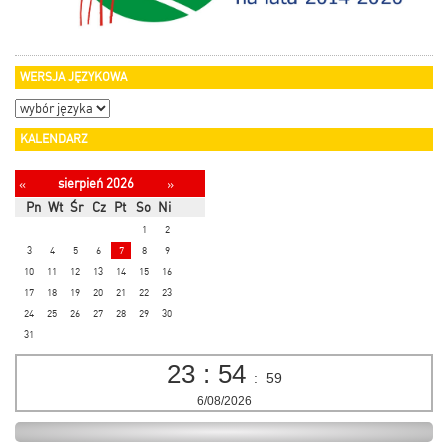
WERSJA JĘZYKOWA
KALENDARZ
sierpień 2026
«
»
Pn
Wt
Śr
Cz
Pt
So
Ni
1
2
3
4
5
6
7
8
9
10
11
12
13
14
15
16
17
18
19
20
21
22
23
24
25
26
27
28
29
30
31
23
:
54
:
59
6/08/2026