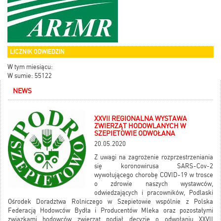
LICZNIK ODWIEDZIN
W tym miesiącu:
W sumie: 55122
NEWS
XXVII REGIONALNA WYSTAWA
ZWIERZĄT HODOWLANYCH W
SZEPIETOWIE ODWOŁANA
20.05.2020
Z uwagi na zagrożenie rozprzestrzeniania
się koronowirusa SARS-Cov-2
wywołującego chorobę COVID-19 w trosce
o zdrowie naszych wystawców,
odwiedzających i pracowników, Podlaski
Ośrodek Doradztwa Rolniczego w Szepietowie wspólnie z Polska
Federacją Hodowców Bydła i Producentów Mleka oraz pozostałymi
związkami hodowców zwierząt podjął decyzje o odwołaniu XXVII