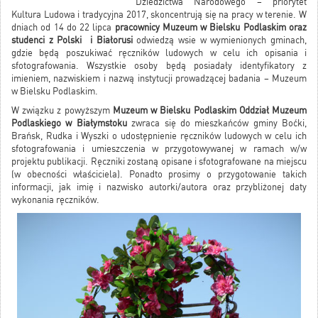
Dziedzictwa Narodowego – priorytet
Kultura Ludowa i tradycyjna 2017, skoncentrują się na pracy w terenie. W
dniach od 14 do 22 lipca
pracownicy Muzeum w Bielsku Podlaskim oraz
studenci z Polski i Białorusi
odwiedzą wsie w wymienionych gminach,
gdzie będą poszukiwać ręczników ludowych w celu ich opisania i
sfotografowania. Wszystkie osoby będą posiadały identyfikatory z
imieniem, nazwiskiem i nazwą instytucji prowadzącej badania – Muzeum
w Bielsku Podlaskim.
W związku z powyższym
Muzeum w Bielsku Podlaskim Oddział Muzeum
Podlaskiego w Białymstoku
zwraca się do mieszkańców gminy Boćki,
Brańsk, Rudka i Wyszki o udostępnienie ręczników ludowych w celu ich
sfotografowania i umieszczenia w przygotowywanej w ramach w/w
projektu publikacji. Ręczniki zostaną opisane i sfotografowane na miejscu
(w obecności właściciela). Ponadto prosimy o przygotowanie takich
informacji, jak imię i nazwisko autorki/autora oraz przybliżonej daty
wykonania ręczników.