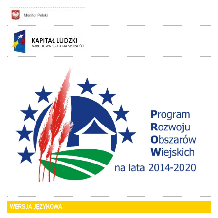
WERSJA JĘZYKOWA