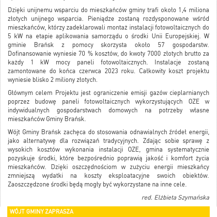
Dzięki unijnemu wsparciu do mieszkańców gminy trafi około 1,4 miliona
złotych unijnego wsparcia. Pieniądze zostaną rozdysponowane wśród
mieszkańców, którzy zadeklarowali montaż instalacji fotowoltaicznych do
5 kW na etapie aplikowania samorządu o środki Unii Europejskiej. W
gminie Brańsk z pomocy skorzysta około 57 gospodarstw.
Dofinansowanie wyniesie 70 % kosztów, do kwoty 7000 złotych brutto za
każdy 1 kW mocy paneli fotowoltaicznych. Instalacje zostaną
zamontowane do końca czerwca 2023 roku. Całkowity koszt projektu
wyniesie blisko 2 miliony złotych.
Głównym celem Projektu jest ograniczenie emisji gazów cieplarnianych
poprzez budowę paneli fotowoltaicznych wykorzystujących OZE w
indywidualnych gospodarstwach domowych na potrzeby własne
mieszkańców Gminy Brańsk.
Wójt Gminy Brańsk zachęca do stosowania odnawialnych źródeł energii,
jako alternatywę dla rozwiązań tradycyjnych. Zdając sobie sprawę z
wysokich kosztów wykonania instalacji OZE, gmina systematycznie
pozyskuje środki, które bezpośrednio poprawią jakość i komfort życia
mieszkańców. Dzięki oszczędnościom w zużyciu energii mieszkańcy
zmniejszą wydatki na koszty eksploatacyjne swoich obiektów.
Zaoszczędzone środki będą mogły być wykorzystane na inne cele.
red. Elżbieta Szymańska
WÓJT GMINY ZAPRASZA