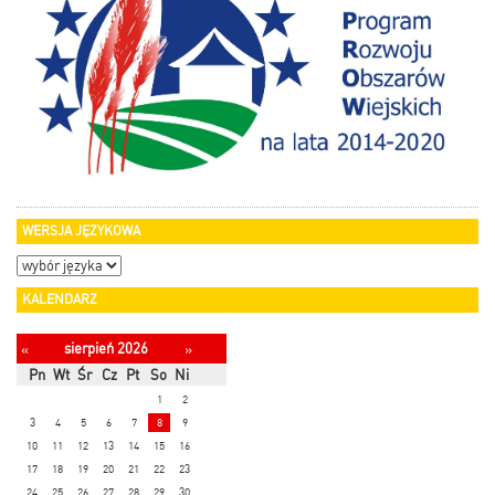
WERSJA JĘZYKOWA
KALENDARZ
sierpień 2026
«
»
Pn
Wt
Śr
Cz
Pt
So
Ni
1
2
3
4
5
6
7
8
9
10
11
12
13
14
15
16
17
18
19
20
21
22
23
24
25
26
27
28
29
30