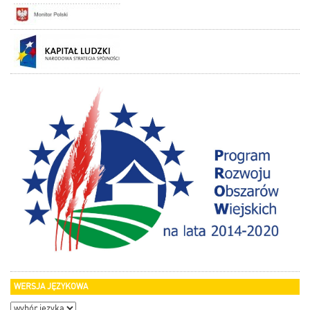
WERSJA JĘZYKOWA