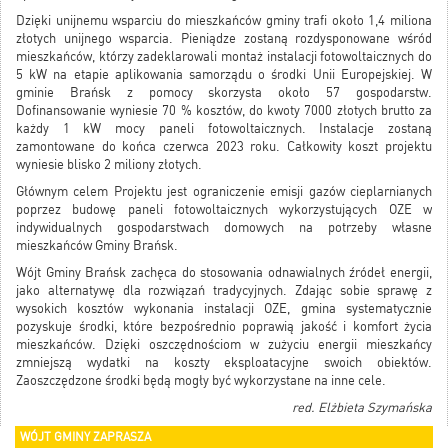
Dzięki unijnemu wsparciu do mieszkańców gminy trafi około 1,4 miliona
złotych unijnego wsparcia. Pieniądze zostaną rozdysponowane wśród
mieszkańców, którzy zadeklarowali montaż instalacji fotowoltaicznych do
5 kW na etapie aplikowania samorządu o środki Unii Europejskiej. W
gminie Brańsk z pomocy skorzysta około 57 gospodarstw.
Dofinansowanie wyniesie 70 % kosztów, do kwoty 7000 złotych brutto za
każdy 1 kW mocy paneli fotowoltaicznych. Instalacje zostaną
zamontowane do końca czerwca 2023 roku. Całkowity koszt projektu
wyniesie blisko 2 miliony złotych.
Głównym celem Projektu jest ograniczenie emisji gazów cieplarnianych
poprzez budowę paneli fotowoltaicznych wykorzystujących OZE w
indywidualnych gospodarstwach domowych na potrzeby własne
mieszkańców Gminy Brańsk.
Wójt Gminy Brańsk zachęca do stosowania odnawialnych źródeł energii,
jako alternatywę dla rozwiązań tradycyjnych. Zdając sobie sprawę z
wysokich kosztów wykonania instalacji OZE, gmina systematycznie
pozyskuje środki, które bezpośrednio poprawią jakość i komfort życia
mieszkańców. Dzięki oszczędnościom w zużyciu energii mieszkańcy
zmniejszą wydatki na koszty eksploatacyjne swoich obiektów.
Zaoszczędzone środki będą mogły być wykorzystane na inne cele.
red. Elżbieta Szymańska
WÓJT GMINY ZAPRASZA