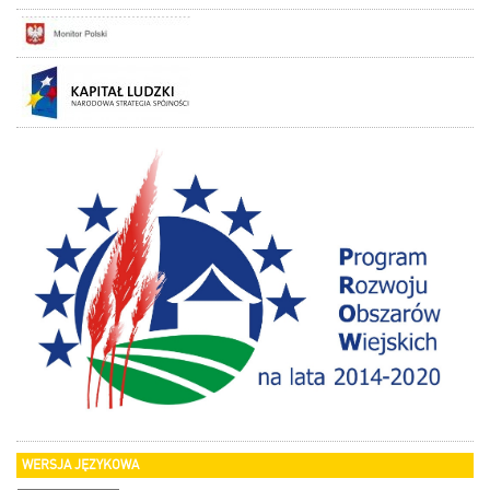
WERSJA JĘZYKOWA