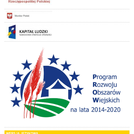
WERSJA JĘZYKOWA