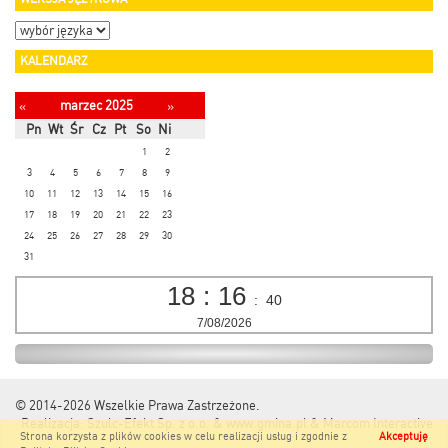
KALENDARZ
marzec 2025
«
»
Pn
Wt
Śr
Cz
Pt
So
Ni
1
2
3
4
5
6
7
8
9
10
11
12
13
14
15
16
17
18
19
20
21
22
23
24
25
26
27
28
29
30
31
18
:
16
:
40
7/08/2026
© 2014-2026
Wszelkie Prawa Zastrzeżone.
Realizacja:
Szulc-Efekt Sp. z o.o. & www.gmina.pl
&
Marcom Interactive
Strona korzysta z plików cookies w celu realizacji usług i zgodnie z
Akceptuję