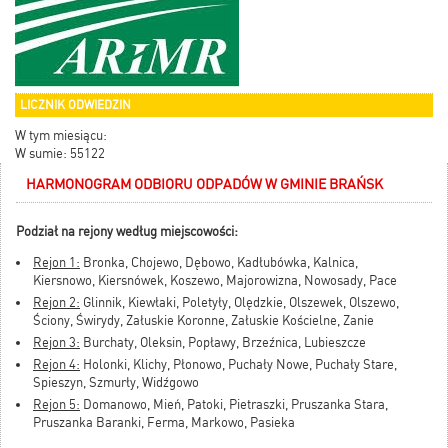
LICZNIK ODWIEDZIN
W tym miesiącu:
W sumie: 55122
HARMONOGRAM ODBIORU ODPADÓW W GMINIE BRAŃSK
Podział na rejony według miejscowości:
Rejon 1:
Bronka, Chojewo, Dębowo, Kadłubówka, Kalnica,
Kiersnowo, Kiersnówek, Koszewo, Majorowizna, Nowosady, Pace
Rejon 2:
Glinnik, Kiewłaki, Poletyły, Olędzkie, Olszewek, Olszewo,
Ściony, Świrydy, Załuskie Koronne, Załuskie Kościelne, Zanie
Rejon 3:
Burchaty, Oleksin, Popławy, Brzeźnica, Lubieszcze
Rejon 4:
Holonki, Klichy, Płonowo, Puchały Nowe, Puchały Stare,
Spieszyn, Szmurły, Widźgowo
Rejon 5:
Domanowo, Mień, Patoki, Pietraszki, Pruszanka Stara,
Pruszanka Baranki, Ferma, Markowo, Pasieka